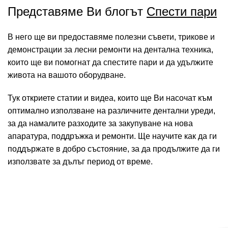
Представяме Ви блогът
Спести пари
В не
го
ще ви предоставяме полезни съвети, трикове и
демонстрации за лесни ремонти на дентална техника,
които ще ви помогнат да спестите пари и да удължите
живота на вашото оборудване.
Тук откриете статии
и видеа
, които ще Ви насочат към
оптимално използване на различните дентални уреди,
за да намалите разходите за закупуване на нова
апаратура, поддръжка и ремонти. Ще научите как да ги
поддържате в добро състояние, за да продължите да ги
използвате за дълъг период от време.
Към блогът``Спести пари``