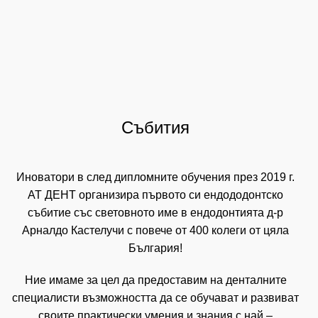
69 продукта
Към магазина
Събития
Иноватори в след дипломните обучения през 2019 г.
АТ ДЕНТ организира първото си ендододонтско
събитие със световното име в ендодонтията д-р
Арналдо Кастелучи с повече от 400 колеги от цяла
България!
Ние имаме за цел да предоставим на денталните
специалисти възможността да се обучават и развиват
своите практически умения и знания с най –