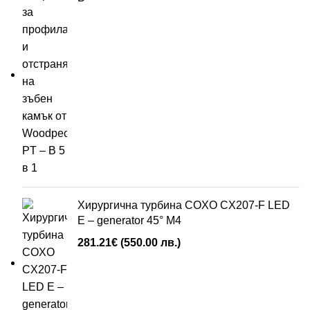
Хирургична турбина COXO CX207-F LED
E – generator 45° М4
281.21
€
(550.00 лв.)