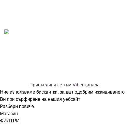
Политика за бисквитки
AT-DENT.COM
2026 All rights reserved.
Изработка на сайт
-
EME.bg
PREMIUM E-COMMERCE SOLUTIONS.
Присъединете се към нашия Viber канал - АТ ДЕНТ -
дентални събития и промоции
Това не е публичен канал, присъедини се, за да видиш
съдържанието.
Присъедини се към Viber канала
Ние използваме бисквитки, за да подобрим изживяването
Ви при сърфиране на нашия уебсайт.
Разбери повече
Ok
Магазин
ФИЛТРИ
Начало