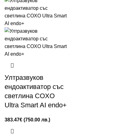
Ултразвуков
ендоактиватор със
светлина COXO
Ultra Smart AI endo+
383.47
€
(750.00 лв.)