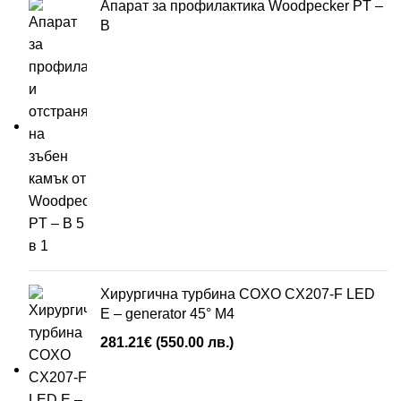
Апарат за профилактика Woodpecker PT –
B
Хирургична турбина COXO CX207-F LED
E – generator 45° М4
281.21
€
(550.00 лв.)