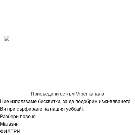
Политика за бисквитки
AT-DENT.COM
2026 All rights reserved.
Изработка на сайт
-
EME.bg
PREMIUM E-COMMERCE SOLUTIONS.
Присъединете се към нашия Viber канал - АТ ДЕНТ -
дентални събития и промоции
Това не е публичен канал, присъедини се, за да видиш
съдържанието.
Присъедини се към Viber канала
Ние използваме бисквитки, за да подобрим изживяването
Ви при сърфиране на нашия уебсайт.
Разбери повече
Ok
Магазин
ФИЛТРИ