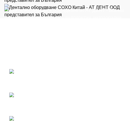
Всички видове дентални апарати - ендодонтия,
интраорални скенери, дентални микроскопи, апарати
за профилактика и др. на достъпни цени
ул. Петко Ю. Тодоров 2, Пловдив, България
+359 889 12 12 34