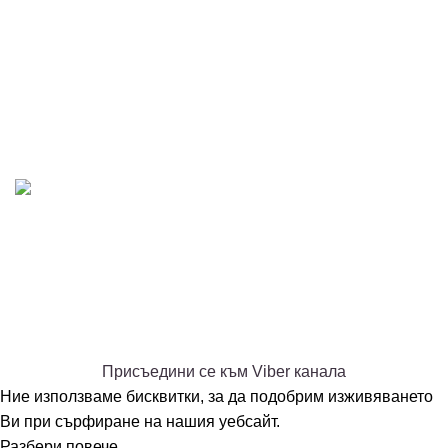
Общи условия
Политика за лични данни
Политика за бисквитки
AT-DENT.COM
2026 All rights reserved.
Изработка на сайт
-
EME.bg
PREMIUM E-COMMERCE SOLUTIONS.
Присъединете се към нашия Viber канал - АТ ДЕНТ -
дентални събития и промоции
Това не е публичен канал, присъедини се, за да видиш
съдържанието.
Присъедини се към Viber канала
Ние използваме бисквитки, за да подобрим изживяването
Ви при сърфиране на нашия уебсайт.
Разбери повече
Ok