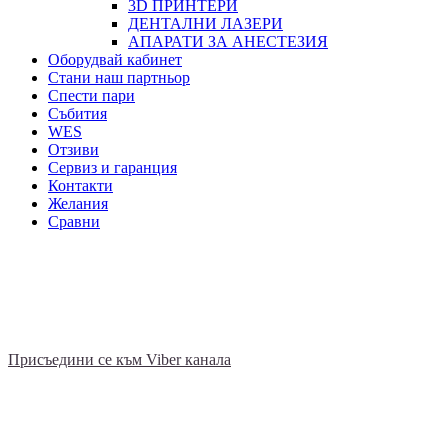
3D ПРИНТЕРИ
ДЕНТАЛНИ ЛАЗЕРИ
АПАРАТИ ЗА АНЕСТЕЗИЯ
Оборудвай кабинет
Стани наш партньор
Спести пари
Събития
WES
Отзиви
Сервиз и гаранция
Контакти
Желания
Сравни
Присъединете се към нашия Viber канал - АТ ДЕНТ -
дентални събития и промоции
Това не е публичен канал, присъедини се, за да видиш
съдържанието.
Присъедини се към Viber канала
Сканирай QR
кода,за да се