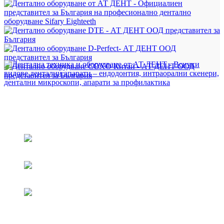
Всички видове дентални апарати - ендодонтия, интраорални
скенери, дентални микроскопи, апарати за профилактика и др.
на достъпни цени
ул. Петко Ю. Тодоров 2, Пловдив, България
+359 889 12 12 34
+359 889 12 12 34
Присъединете се към нашия Viber канал - АТ ДЕНТ -