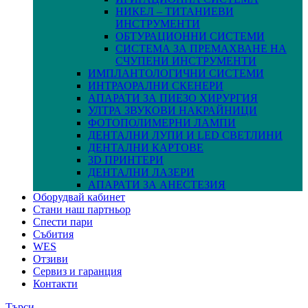
НИКЕЛ – ТИТАНИЕВИ
ИНСТРУМЕНТИ
ОБТУРАЦИОННИ СИСТЕМИ
СИСТЕМА ЗА ПРЕМАХВАНЕ НА
СЧУПЕНИ ИНСТРУМЕНТИ
ИМПЛАНТОЛОГИЧНИ СИСТЕМИ
ИНТРАОРАЛНИ СКЕНЕРИ
АПАРАТИ ЗА ПИЕЗО ХИРУРГИЯ
УЛТРА ЗВУКОВИ НАКРАЙНИЦИ
ФОТОПОЛИМЕРНИ ЛАМПИ
ДЕНТАЛНИ ЛУПИ И LED СВЕТЛИНИ
ДЕНТАЛНИ КАРТОВЕ
3D ПРИНТЕРИ
ДЕНТАЛНИ ЛАЗЕРИ
АПАРАТИ ЗА АНЕСТЕЗИЯ
Оборудвай кабинет
Стани наш партньор
Спести пари
Събития
WES
Отзиви
Сервиз и гаранция
Контакти
Търси