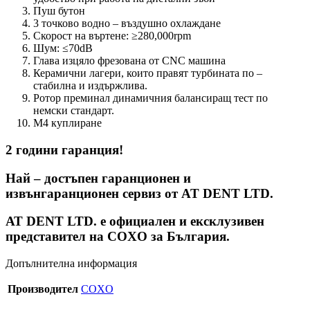
Пуш бутон
3 точково водно – въздушно охлаждане
Скорост на въртене: ≥280,000rpm
Шум: ≤70dB
Глава изцяло фрезована от CNC машина
Керамични лагери, които правят турбината по –
стабилна и издържлива.
Ротор преминал динамичния балансиращ тест по
немски стандарт.
M4 куплиране
2 години гаранция!
Най – достъпен гаранционен и
извънгаранционен сервиз от AT DENT LTD.
АТ DENT LTD. е официален и ексклузивен
представител на COXO за България.
Допълнителна информация
Производител
COXO