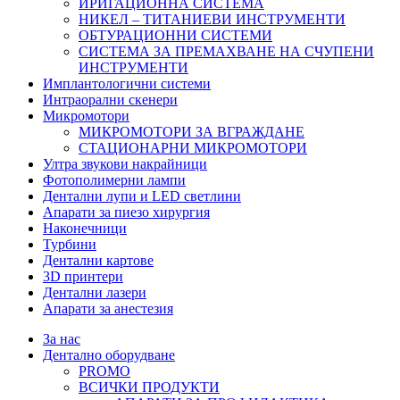
ИРИГАЦИОННА СИСТЕМА
НИКЕЛ – ТИТАНИЕВИ ИНСТРУМЕНТИ
ОБТУРАЦИОННИ СИСТЕМИ
СИСТЕМА ЗА ПРЕМАХВАНЕ НА СЧУПЕНИ
ИНСТРУМЕНТИ
Имплантологични системи
Интраорални скенери
Микромотори
МИКРОМОТОРИ ЗА ВГРАЖДАНЕ
СТАЦИОНАРНИ МИКРОМОТОРИ
Ултра звукови накрайници
Фотополимерни лампи
Дентални лупи и LED светлини
Апарати за пиезо хирургия
Наконечници
Турбини
Дентални картове
3D принтери
Дентални лазери
Апарати за анестезия
За нас
Дентално оборудване
PROMO
ВСИЧКИ ПРОДУКТИ