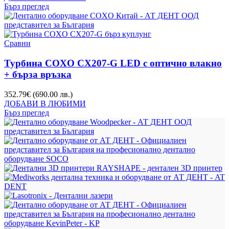
Бърз преглед
Сравни
Турбина COXO CX207-G LED с оптично влакно
+ бърза връзка
352.79
€
(690.00 лв.)
ДОБАВИ В ЛЮБИМИ
Бърз преглед