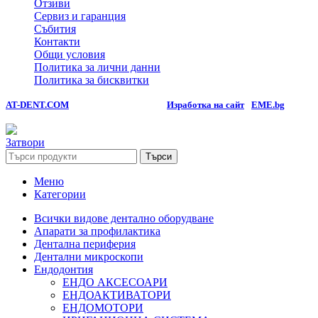
Отзиви
Сервиз и гаранция
Събития
Контакти
Общи условия
Политика за лични данни
Политика за бисквитки
AT-DENT.COM
2026 All rights reserved.
Изработка на сайт
-
EME.bg
PREMIUM E-COMMERCE SOLUTIONS.
Затвори
Търси
Меню
Категории
Всички видове дентално оборудване
Апарати за профилактика
Дентална периферия
Дентални микроскопи
Ендодонтия
ЕНДО АКСЕСОАРИ
ЕНДОАКТИВАТОРИ
ЕНДОМОТОРИ