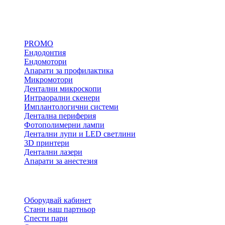
дентални събития и промоции
Дентално оборудване
PROMO
Ендодонтия
Ендомотори
Апарати за профилактика
Микромотори
Дентални микроскопи
Интраорални скенери
Имплантологични системи
Дентална периферия
Фотополимерни лампи
Дентални лупи и LED светлини
3D принтери
Дентални лазери
Апарати за анестезия
Информация
Оборудвай кабинет
Стани наш партньор
Спести пари