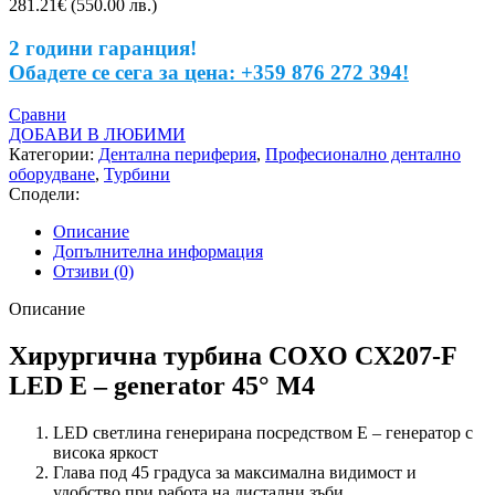
281.21
€
(550.00 лв.)
2 години гаранция!
Обадете се сега за цена: +359 876 272 394!
Сравни
ДОБАВИ В ЛЮБИМИ
Категории:
Дентална периферия
,
Професионално дентално
оборудване
,
Турбини
Сподели:
Описание
Допълнителна информация
Отзиви (0)
Описание
Хирургична турбина COXO CX207-F
LED E – generator 45° М4
LED светлина генерирана посредством Е – генератор с
висока яркост
Глава под 45 градуса за максимална видимост и
удобство при работа на дистални зъби