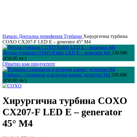
Начало
Дентална периферия
Турбини
Хирургична турбина
COXO CX207-F LED E – generator 45° М4
Детска турбина COXO Kiddo LED E – generator M4
230.08
€
(450.00 лв.)
Обратно към продуктите
Турбина с генератор и вграден кариес детектор М4
230.08
€
(450.00 лв.)
Хирургична турбина COXO
CX207-F LED E – generator
45° М4