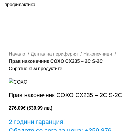
Кликни за увеличаване
Начало
Дентална периферия
Наконечници
Прав наконечник COXO CX235 – 2C S-2C
Обратно към продуктите
Прав наконечник COXO CX235 – 2C S-2C
276.09
€
(539.99 лв.)
2 години гаранция!
Обадете се сега за цена: +359 876