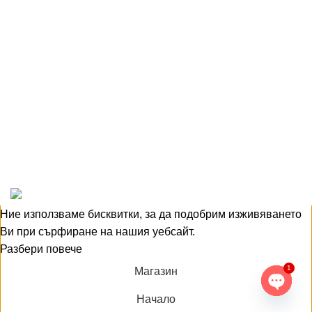
Сервиз и гаранция
Събития
Контакти
Общи условия
Политика за лични данни
Политика за бисквитки
AT-DENT.COM
2026 All rights reserved.
Изработка на сайт
-
EME.bg
PREMIUM E-COMMERCE SOLUTIONS.
Ние използваме бисквитки, за да подобрим изживяването
Ви при сърфиране на нашия уебсайт.
Разбери повече
Ok
1
Магазин
Начало
Open