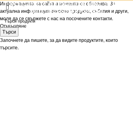
Информацията на сайта в момента се обновява. За
Присъединете се към нашия Viber канал - АТ ДЕНТ -
актуална информация относно продукти, събития и други,
дентални събития и промоции
моля да се свържете с нас на посочените контакти.
Това не е публичен канал, присъедини се, за да видиш
Отхвърляне
Търси
съдържанието.
Започнете да пишете, за да видите продуктите, които
търсите.
Присъедини се към Viber канала
×
Зареждане...