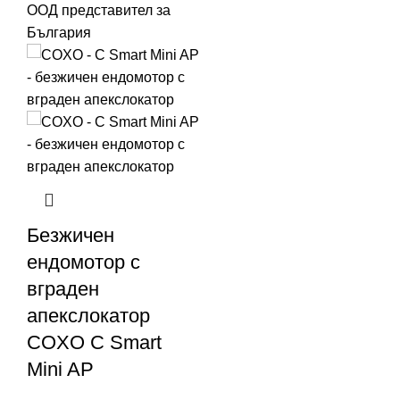
Безжичен
ендомотор с
вграден
апекслокатор
COXO C Smart
Mini AP