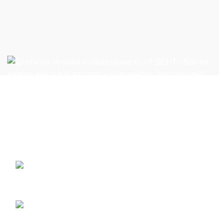
Всички видове дентални апарати - ендодонтия,
интраорални скенери, дентални микроскопи, апарати
за профилактика и др. на достъпни цени
ул. Петко Ю. Тодоров 2, Пловдив, България