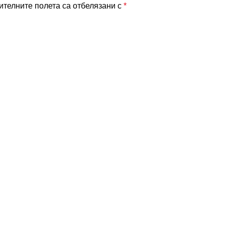
телните полета са отбелязани с
*