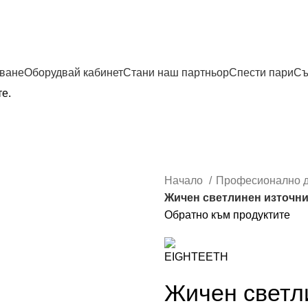
дване
Оборудвай кабинет
Стани наш партньор
Спести пари
Съ
те.
Начало
Професионално д
Жичен светлинен източник
Обратно към продуктите
Жичен светли