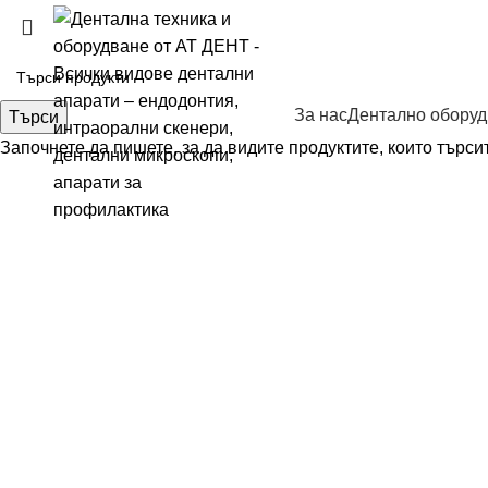
За нас
Дентално обору
Търси
Започнете да пишете, за да видите продуктите, които търси
Кликни за увеличаване