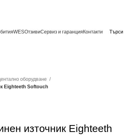
бития
WES
Отзиви
Сервиз и гаранция
Контакти
Търси
ентално оборудване
 Eighteeth Softouch
нен източник Eighteeth