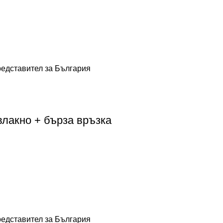
лакно + бърза връзка