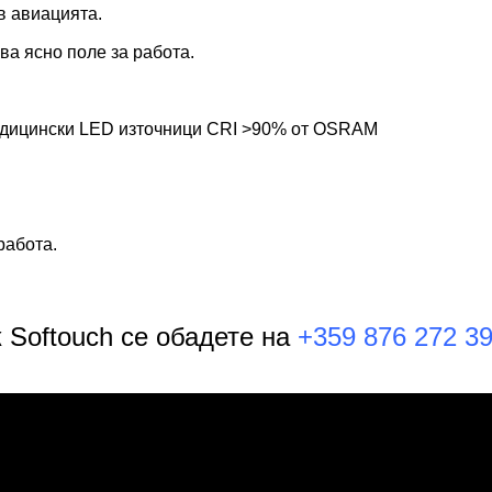
в авиацията.
ва ясно поле за работа.
медицински LED източници CRI >90% от OSRAM
работа.
 Softouch се обадете на
+359 876 272 39