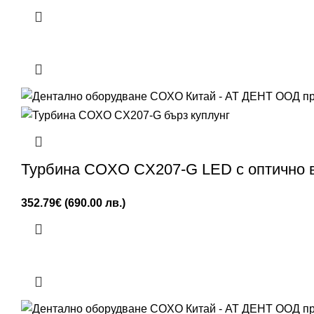
Турбина COXO CX207-G LED с оптично в
352.79
€
(690.00 лв.)